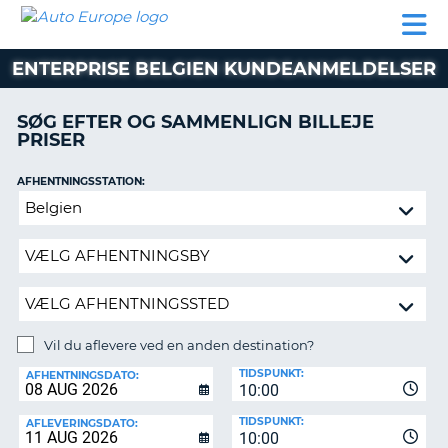
AUTO
BILUDLEJNING
AUTOCAMPER
BILUDLEJNING
PARTNER
SUPPORT
EUROPE
LEJE
AUTOCAMPER
ENTERPRISE BELGIEN KUNDEANMELDELSER
LEJE
PARTNER
SØG EFTER OG SAMMENLIGN BILLEJE
PRISER
SUPPORT
ER
MIN
AFHENTNINGSSTATION:
KONTO
Vil
ADMINISTRER
du
MIN
aflevere
BOOKING
ved
en
DANMARK
anden
destination?
Vil du aflevere ved en anden destination?
AFLEVERINGSSTATION:
TIDSPUNKT:
AFHENTNINGSDATO:
10:00
TIDSPUNKT:
AFLEVERINGSDATO:
10:00