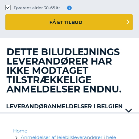
Førerens alder 30-65 år
FÅ ET TILBUD
DETTE BILUDLEJNINGS
LEVERANDØRER HAR
IKKE MODTAGET
TILSTRÆKKELIGE
ANMELDELSER ENDNU.
LEVERANDØRANMELDELSER I BELGIEN
Alamo
Avis
Budget
Home
Europcar
Anmeldelser af lejebilsleverandører i hele
T