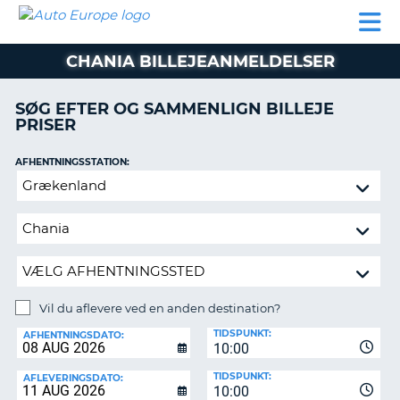
AUTO
BILUDLEJNING
AUTOCAMPER
BILUDLEJNING
PARTNER
SUPPORT
EUROPE
LEJE
AUTOCAMPER
CHANIA BILLEJEANMELDELSER
LEJE
PARTNER
SØG EFTER OG SAMMENLIGN BILLEJE
PRISER
SUPPORT
ER
MIN
AFHENTNINGSSTATION:
KONTO
Vil
ADMINISTRER
du
MIN
aflevere
BOOKING
ved
en
DANMARK
anden
destination?
Vil du aflevere ved en anden destination?
AFLEVERINGSSTATION:
TIDSPUNKT:
AFHENTNINGSDATO:
10:00
TIDSPUNKT:
AFLEVERINGSDATO:
10:00