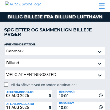
AUTO
BILUDLEJNING
AUTOCAMPER
BILUDLEJNING
PARTNER
SUPPORT
EUROPE
LEJE
AUTOCAMPER
BILLIG BILLEJE FRA BILLUND LUFTHAVN
LEJE
PARTNER
SØG EFTER OG SAMMENLIGN BILLEJE
PRISER
SUPPORT
ER
MIN
AFHENTNINGSSTATION:
KONTO
Vil
ADMINISTRER
du
MIN
aflevere
BOOKING
ved
en
DANMARK
anden
destination?
Vil du aflevere ved en anden destination?
AFLEVERINGSSTATION:
TIDSPUNKT:
AFHENTNINGSDATO:
10:00
TIDSPUNKT:
AFLEVERINGSDATO:
10:00