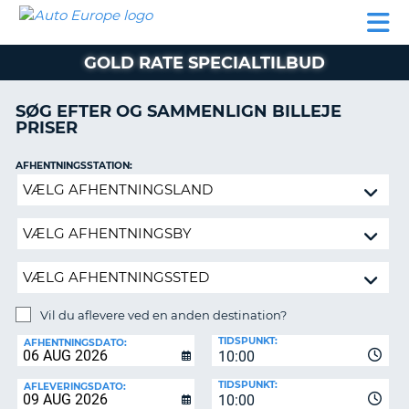
AUTO
BILUDLEJNING
AUTOCAMPER
BILUDLEJNING
PARTNER
SUPPORT
EUROPE
LEJE
AUTOCAMPER
GOLD RATE SPECIALTILBUD
LEJE
PARTNER
SØG EFTER OG SAMMENLIGN BILLEJE
PRISER
SUPPORT
ER
MIN
AFHENTNINGSSTATION:
KONTO
Vil
ADMINISTRER
du
MIN
aflevere
BOOKING
ved
en
DANMARK
anden
destination?
Vil du aflevere ved en anden destination?
AFLEVERINGSSTATION:
TIDSPUNKT:
AFHENTNINGSDATO:
10:00
TIDSPUNKT:
AFLEVERINGSDATO:
10:00