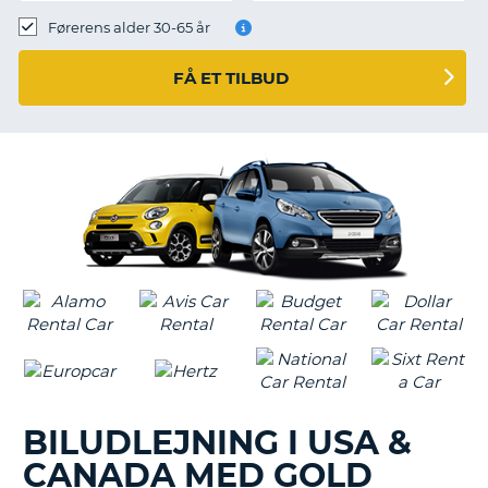
Førerens alder 30-65 år
FÅ ET TILBUD
BILUDLEJNING I USA &
CANADA MED GOLD
T