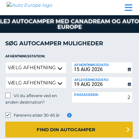
AUTO
BILUDLEJNING
AUTOCAMPER
BILUDLEJNING
PARTNER
SUPPORT
EUROPE
LEJE
AUTOCAMPER
LEJ AUTOCAMPER MED CANADREAM OG AUTO
LEJE
EUROPE
PARTNER
SØG AUTOCAMPER MULIGHEDER
SUPPORT
ER
MIN
AFHENTNINGSSTATION:
KONTO
Vil
AFHENTNINGSDATO:
ADMINISTRER
du
MIN
aflevere
AFLEVERINGSDATO:
BOOKING
ved
en
DANMARK
PASSAGERER:
Vil du aflevere ved en
anden
anden destination?
destination?
AFLEVERINGSSTATION:
Førerens alder 30-65 år
FIND DIN AUTOCAMPER