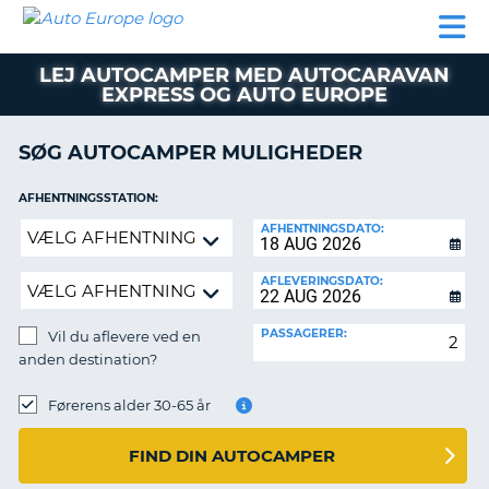
AUTO
BILUDLEJNING
AUTOCAMPER
BILUDLEJNING
PARTNER
SUPPORT
EUROPE
LEJE
AUTOCAMPER
LEJ AUTOCAMPER MED AUTOCARAVAN
LEJE
EXPRESS OG AUTO EUROPE
PARTNER
SØG AUTOCAMPER MULIGHEDER
SUPPORT
ER
MIN
AFHENTNINGSSTATION:
KONTO
Vil
AFHENTNINGSDATO:
ADMINISTRER
du
MIN
aflevere
AFLEVERINGSDATO:
BOOKING
ved
en
DANMARK
PASSAGERER:
Vil du aflevere ved en
anden
anden destination?
destination?
AFLEVERINGSSTATION:
Førerens alder 30-65 år
FIND DIN AUTOCAMPER