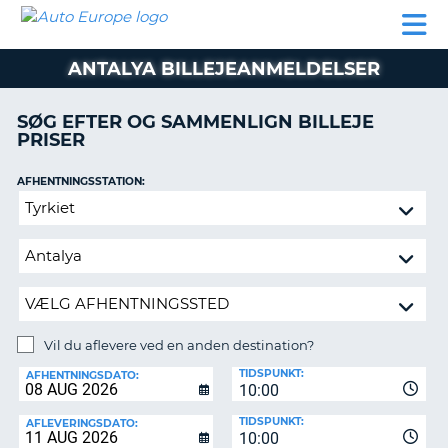
AUTO
BILUDLEJNING
AUTOCAMPER
BILUDLEJNING
PARTNER
SUPPORT
EUROPE
LEJE
AUTOCAMPER
ANTALYA BILLEJEANMELDELSER
LEJE
PARTNER
SØG EFTER OG SAMMENLIGN BILLEJE
PRISER
SUPPORT
ER
MIN
AFHENTNINGSSTATION:
KONTO
Vil
ADMINISTRER
du
MIN
aflevere
BOOKING
ved
en
DANMARK
anden
destination?
Vil du aflevere ved en anden destination?
AFLEVERINGSSTATION:
TIDSPUNKT:
AFHENTNINGSDATO:
10:00
TIDSPUNKT:
AFLEVERINGSDATO:
10:00