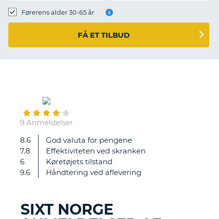
Førerens alder 30-65 år
FÅ ET TILBUD
May
31
9 Anmeldelser
8.6
God valuta for pengene
Nem
7.8
Effektiviteten ved skranken
hurtig
6
Køretøjets tilstand
ekspedition
9.6
Håndtering ved aflevering
og
hjælp
med
SIXT NORGE
at
T