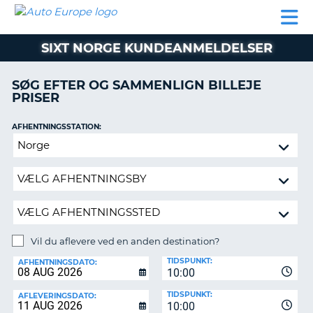
AUTO
BILUDLEJNING
AUTOCAMPER
BILUDLEJNING
PARTNER
SUPPORT
EUROPE
LEJE
AUTOCAMPER
SIXT NORGE KUNDEANMELDELSER
LEJE
PARTNER
SØG EFTER OG SAMMENLIGN BILLEJE
PRISER
SUPPORT
ER
MIN
AFHENTNINGSSTATION:
KONTO
Vil
ADMINISTRER
du
MIN
aflevere
BOOKING
ved
en
DANMARK
anden
destination?
Vil du aflevere ved en anden destination?
AFLEVERINGSSTATION:
TIDSPUNKT:
AFHENTNINGSDATO:
10:00
TIDSPUNKT:
AFLEVERINGSDATO:
10:00