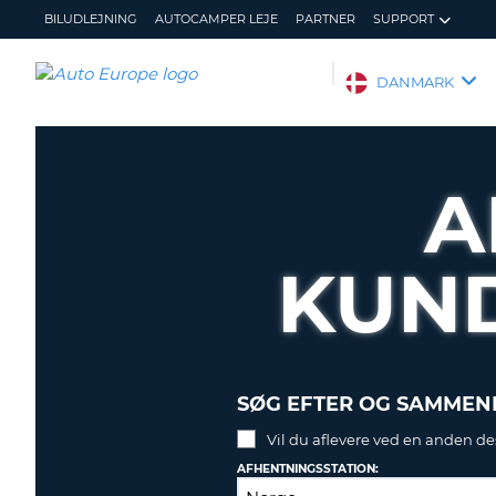
BILUDLEJNING
AUTOCAMPER LEJE
PARTNER
SUPPORT
AUTO
DANMARK
EUROPE
BILUDLEJNING
AUTOCAMPER
A
LEJE
PARTNER
KUN
SUPPORT
MIN
ADMINISTRER
KONTO
MIN
BOOKING
DANMARK
SØG EFTER OG SAMMENL
Vil du aflevere ved en anden de
AFHENTNINGSSTATION: