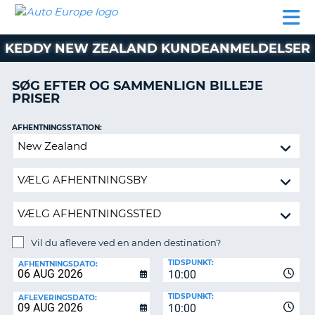
AUTO
BILUDLEJNING
AUTOCAMPER
BILUDLEJNING
PARTNER
SUPPORT
EUROPE
LEJE
AUTOCAMPER
KEDDY NEW ZEALAND KUNDEANMELDELSER
LEJE
PARTNER
SØG EFTER OG SAMMENLIGN BILLEJE
PRISER
SUPPORT
ER
MIN
AFHENTNINGSSTATION:
KONTO
Vil
ADMINISTRER
du
MIN
aflevere
BOOKING
ved
en
DANMARK
anden
destination?
Vil du aflevere ved en anden destination?
AFLEVERINGSSTATION:
TIDSPUNKT:
AFHENTNINGSDATO:
10:00
TIDSPUNKT:
AFLEVERINGSDATO:
10:00