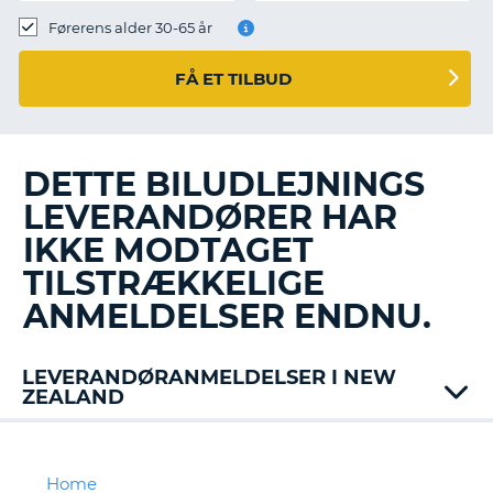
Førerens alder 30-65 år
FÅ ET TILBUD
DETTE BILUDLEJNINGS
LEVERANDØRER HAR
IKKE MODTAGET
TILSTRÆKKELIGE
ANMELDELSER ENDNU.
LEVERANDØRANMELDELSER I NEW
ZEALAND
Alamo
Enterprise
Europcar
Home
T