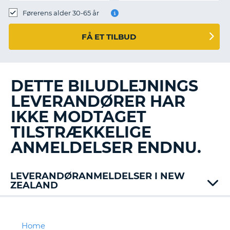
Førerens alder 30-65 år
FÅ ET TILBUD
DETTE BILUDLEJNINGS
LEVERANDØRER HAR
IKKE MODTAGET
TILSTRÆKKELIGE
ANMELDELSER ENDNU.
LEVERANDØRANMELDELSER I NEW
ZEALAND
Enterprise
Europcar
Ezi
Home
T