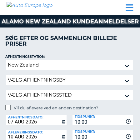
AUTO
BILUDLEJNING
AUTOCAMPER
BILUDLEJNING
PARTNER
SUPPORT
EUROPE
LEJE
AUTOCAMPER
ALAMO NEW ZEALAND KUNDEANMELDELSER
LEJE
PARTNER
SØG EFTER OG SAMMENLIGN BILLEJE
PRISER
SUPPORT
ER
MIN
AFHENTNINGSSTATION:
KONTO
Vil
ADMINISTRER
du
MIN
aflevere
BOOKING
ved
en
DANMARK
anden
destination?
Vil du aflevere ved en anden destination?
AFLEVERINGSSTATION:
TIDSPUNKT:
AFHENTNINGSDATO:
10:00
TIDSPUNKT:
AFLEVERINGSDATO:
10:00