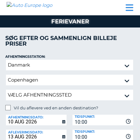
AUTO
BILUDLEJNING
AUTOCAMPER
BILUDLEJNING
PARTNER
SUPPORT
EUROPE
LEJE
AUTOCAMPER
FERIEVANER
LEJE
PARTNER
SØG EFTER OG SAMMENLIGN BILLEJE
PRISER
SUPPORT
ER
MIN
AFHENTNINGSSTATION:
KONTO
Vil
ADMINISTRER
du
MIN
aflevere
BOOKING
ved
en
DANMARK
anden
destination?
Vil du aflevere ved en anden destination?
AFLEVERINGSSTATION:
TIDSPUNKT:
AFHENTNINGSDATO:
10:00
TIDSPUNKT:
AFLEVERINGSDATO:
10:00