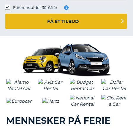
Førerens alder 30-65 år
FÅ ET TILBUD
MENNESKER PÅ FERIE
T