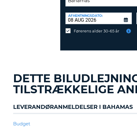
AFLEVERINGSSTATION:
AFHENTNINGSDATO:
Vil
du
Førerens alder 30-65 år
aflevere
ved
en
anden
destination?
DETTE BILUDLEJNIN
TILSTRÆKKELIGE AN
LEVERANDØRANMELDELSER I BAHAMAS
Budget