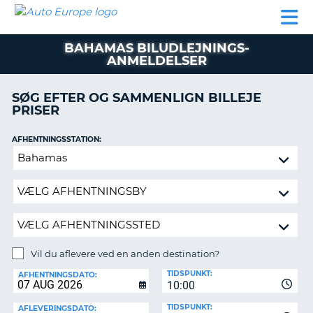
AUTO
BILUDLEJNING
AUTOCAMPER
BILUDLEJNING
PARTNER
SUPPORT
EUROPE
LEJE
AUTOCAMPER
BAHAMAS BILUDLEJNINGS-
LEJE
ANMELDELSER
PARTNER
SØG EFTER OG SAMMENLIGN BILLEJE
SUPPORT
ER
PRISER
MIN
KONTO
AFHENTNINGSSTATION:
Vil
ADMINISTRER
du
MIN
aflevere
BOOKING
ved
DANMARK
en
anden
destination?
Vil du aflevere ved en anden destination?
AFLEVERINGSSTATION:
TIDSPUNKT:
AFHENTNINGSDATO:
10:00
TIDSPUNKT:
AFLEVERINGSDATO: