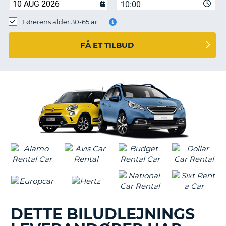
10:00
Førerens alder 30-65 år
FÅ ET TILBUD
DETTE BILUDLEJNINGS
T