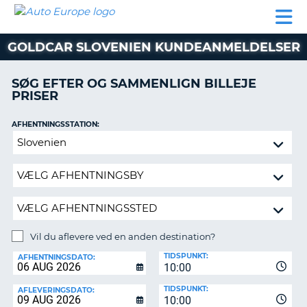
AUTO
BILUDLEJNING
AUTOCAMPER
BILUDLEJNING
PARTNER
SUPPORT
EUROPE
LEJE
AUTOCAMPER
GOLDCAR SLOVENIEN KUNDEANMELDELSER
LEJE
PARTNER
SØG EFTER OG SAMMENLIGN BILLEJE
PRISER
SUPPORT
ER
MIN
AFHENTNINGSSTATION:
KONTO
Vil
ADMINISTRER
du
MIN
aflevere
BOOKING
ved
en
DANMARK
anden
destination?
Vil du aflevere ved en anden destination?
AFLEVERINGSSTATION:
TIDSPUNKT:
AFHENTNINGSDATO:
10:00
TIDSPUNKT:
AFLEVERINGSDATO:
10:00