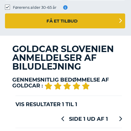
Førerens alder 30-65 år
FÅ ET TILBUD
GOLDCAR SLOVENIEN
ANMELDELSER AF
BILUDLEJNING
GENNEMSNITLIG BEDØMMELSE AF
GOLDCAR :
VIS RESULTATER 1 TIL 1
SIDE 1 UD AF 1
T