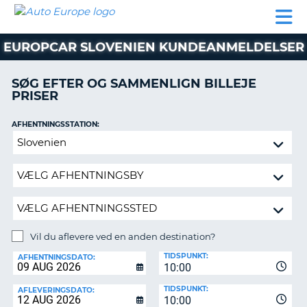
AUTO
BILUDLEJNING
AUTOCAMPER
BILUDLEJNING
PARTNER
SUPPORT
EUROPE
LEJE
AUTOCAMPER
EUROPCAR SLOVENIEN KUNDEANMELDELSER
LEJE
PARTNER
SØG EFTER OG SAMMENLIGN BILLEJE
PRISER
SUPPORT
ER
MIN
AFHENTNINGSSTATION:
KONTO
Vil
ADMINISTRER
du
MIN
aflevere
BOOKING
ved
en
DANMARK
anden
destination?
Vil du aflevere ved en anden destination?
AFLEVERINGSSTATION:
TIDSPUNKT:
AFHENTNINGSDATO:
10:00
TIDSPUNKT:
AFLEVERINGSDATO:
10:00