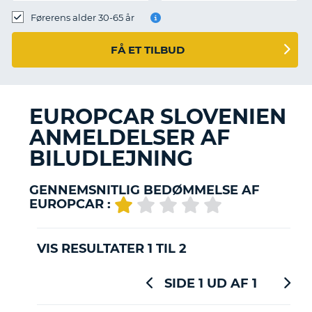
Førerens alder 30-65 år
FÅ ET TILBUD
EUROPCAR SLOVENIEN
ANMELDELSER AF
BILUDLEJNING
GENNEMSNITLIG BEDØMMELSE AF
EUROPCAR :
VIS RESULTATER 1 TIL 2
SIDE 1 UD AF 1
T