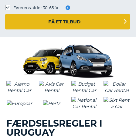
Førerens alder 30-65 år
FÅ ET TILBUD
FÆRDSELSREGLER I
URUGUAY
T