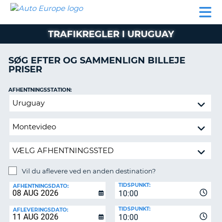
AUTO
BILUDLEJNING
AUTOCAMPER
BILUDLEJNING
PARTNER
SUPPORT
EUROPE
LEJE
AUTOCAMPER
TRAFIKREGLER I URUGUAY
LEJE
PARTNER
SØG EFTER OG SAMMENLIGN BILLEJE
PRISER
SUPPORT
ER
MIN
AFHENTNINGSSTATION:
KONTO
Vil
ADMINISTRER
du
MIN
aflevere
BOOKING
ved
en
DANMARK
anden
destination?
Vil du aflevere ved en anden destination?
AFLEVERINGSSTATION:
TIDSPUNKT:
AFHENTNINGSDATO:
10:00
TIDSPUNKT:
AFLEVERINGSDATO:
10:00