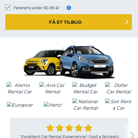
Førerens alder 30-65 år
FÅ ET TILBUD
"
Excellent Car Rental Experience! I had a fantastic
T