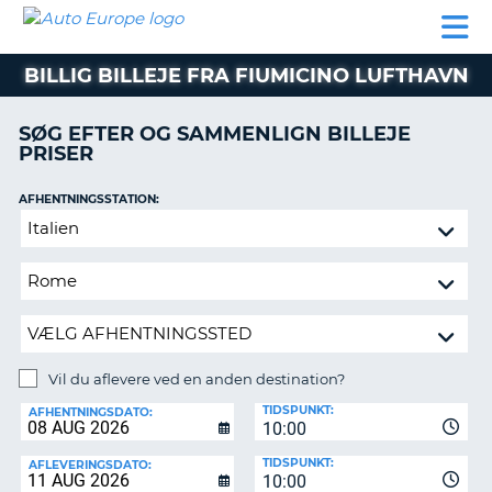
AUTO
BILUDLEJNING
AUTOCAMPER
BILUDLEJNING
PARTNER
SUPPORT
EUROPE
LEJE
AUTOCAMPER
BILLIG BILLEJE FRA FIUMICINO LUFTHAVN
LEJE
PARTNER
SØG EFTER OG SAMMENLIGN BILLEJE
PRISER
SUPPORT
ER
MIN
AFHENTNINGSSTATION:
KONTO
Vil
ADMINISTRER
du
MIN
aflevere
BOOKING
ved
en
DANMARK
anden
destination?
Vil du aflevere ved en anden destination?
AFLEVERINGSSTATION:
TIDSPUNKT:
AFHENTNINGSDATO:
10:00
TIDSPUNKT:
AFLEVERINGSDATO:
10:00