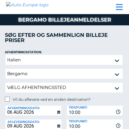
AUTO
BILUDLEJNING
AUTOCAMPER
BILUDLEJNING
PARTNER
SUPPORT
EUROPE
LEJE
AUTOCAMPER
BERGAMO BILLEJEANMELDELSER
LEJE
PARTNER
SØG EFTER OG SAMMENLIGN BILLEJE
PRISER
SUPPORT
ER
MIN
AFHENTNINGSSTATION:
KONTO
Vil
ADMINISTRER
du
MIN
aflevere
BOOKING
ved
en
DANMARK
anden
destination?
Vil du aflevere ved en anden destination?
AFLEVERINGSSTATION:
TIDSPUNKT:
AFHENTNINGSDATO:
10:00
TIDSPUNKT:
AFLEVERINGSDATO:
10:00