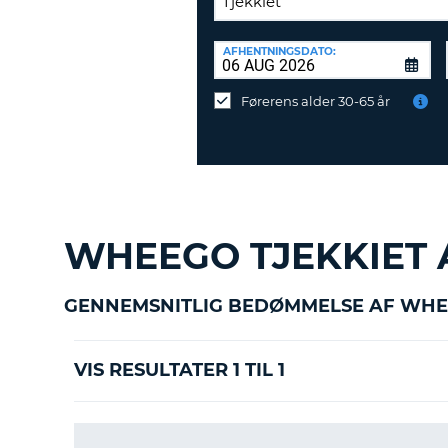
AFLEVERINGSSTATION:
AFHENTNINGSDATO:
Vil
du
Førerens alder 30-65 år
aflevere
ved
en
anden
destination?
WHEEGO TJEKKIET 
GENNEMSNITLIG BEDØMMELSE AF WHE
VIS RESULTATER 1 TIL 1