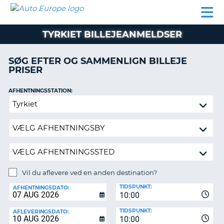
AUTO
BILUDLEJNING
AUTOCAMPER
BILUDLEJNING
PARTNER
SUPPORT
EUROPE
LEJE
AUTOCAMPER
TYRKIET BILLEJEANMELDSER
LEJE
PARTNER
SØG EFTER OG SAMMENLIGN BILLEJE
PRISER
SUPPORT
ER
MIN
AFHENTNINGSSTATION:
KONTO
Vil
ADMINISTRER
du
MIN
aflevere
BOOKING
ved
en
DANMARK
anden
destination?
Vil du aflevere ved en anden destination?
AFLEVERINGSSTATION:
TIDSPUNKT:
AFHENTNINGSDATO:
10:00
TIDSPUNKT:
AFLEVERINGSDATO:
10:00