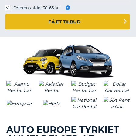
Førerens alder 30-65 år
FÅ ET TILBUD
AUTO EUROPE TYRKIET
T