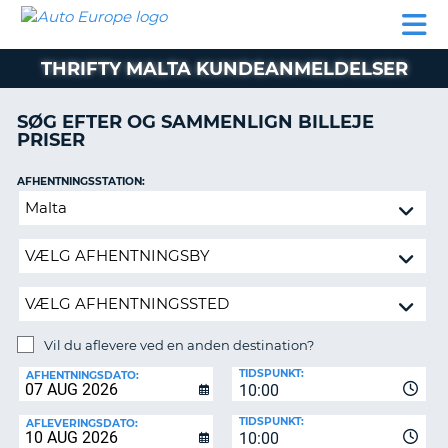
AUTO
BILUDLEJNING
AUTOCAMPER
BILUDLEJNING
PARTNER
SUPPORT
EUROPE
LEJE
AUTOCAMPER
THRIFTY MALTA KUNDEANMELDELSER
LEJE
PARTNER
SØG EFTER OG SAMMENLIGN BILLEJE
PRISER
SUPPORT
ER
MIN
AFHENTNINGSSTATION:
KONTO
Vil
ADMINISTRER
du
MIN
aflevere
BOOKING
ved
en
DANMARK
anden
destination?
Vil du aflevere ved en anden destination?
AFLEVERINGSSTATION:
TIDSPUNKT:
AFHENTNINGSDATO:
10:00
TIDSPUNKT:
AFLEVERINGSDATO:
10:00