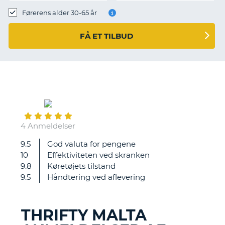
Førerens alder 30-65 år
FÅ ET TILBUD
April
05
4 Anmeldelser
9.5
God valuta for pengene
.
10
Effektiviteten ved skranken
9.8
Køretøjets tilstand
9.5
Håndtering ved aflevering
THRIFTY MALTA
T