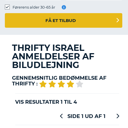
Førerens alder 30-65 år
FÅ ET TILBUD
THRIFTY ISRAEL
ANMELDELSER AF
BILUDLEJNING
GENNEMSNITLIG BEDØMMELSE AF
THRIFTY :
VIS RESULTATER 1 TIL 4
SIDE 1 UD AF 1
T