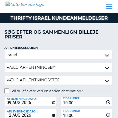
AUTO
BILUDLEJNING
AUTOCAMPER
BILUDLEJNING
PARTNER
SUPPORT
EUROPE
LEJE
AUTOCAMPER
THRIFTY ISRAEL KUNDEANMELDELSER
LEJE
PARTNER
SØG EFTER OG SAMMENLIGN BILLEJE
PRISER
SUPPORT
ER
MIN
AFHENTNINGSSTATION:
KONTO
Vil
ADMINISTRER
du
MIN
aflevere
BOOKING
ved
en
DANMARK
anden
destination?
Vil du aflevere ved en anden destination?
AFLEVERINGSSTATION:
TIDSPUNKT:
AFHENTNINGSDATO:
10:00
TIDSPUNKT:
AFLEVERINGSDATO:
10:00