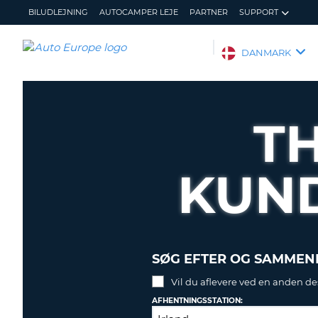
BILUDLEJNING
AUTOCAMPER LEJE
PARTNER
SUPPORT
AUTO
DANMARK
EUROPE
BILUDLEJNING
AUTOCAMPER
TH
LEJE
PARTNER
KUN
SUPPORT
MIN
ADMINISTRER
KONTO
MIN
BOOKING
DANMARK
SØG EFTER OG SAMMENL
Vil du aflevere ved en anden de
AFHENTNINGSSTATION: