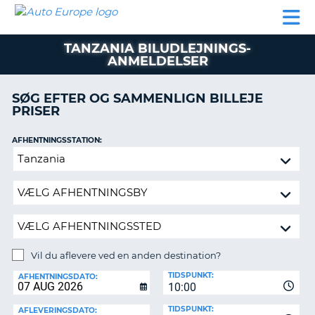
AUTO
BILUDLEJNING
AUTOCAMPER
BILUDLEJNING
PARTNER
SUPPORT
EUROPE
LEJE
AUTOCAMPER
TANZANIA BILUDLEJNINGS-
LEJE
ANMELDELSER
PARTNER
SØG EFTER OG SAMMENLIGN BILLEJE
SUPPORT
ER
PRISER
MIN
KONTO
AFHENTNINGSSTATION:
Vil
ADMINISTRER
du
MIN
aflevere
BOOKING
ved
DANMARK
en
anden
destination?
Vil du aflevere ved en anden destination?
AFLEVERINGSSTATION:
TIDSPUNKT:
AFHENTNINGSDATO:
10:00
TIDSPUNKT:
AFLEVERINGSDATO: