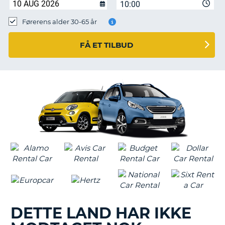
10:00
Førerens alder 30-65 år
FÅ ET TILBUD
DETTE LAND HAR IKKE
T