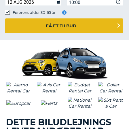
10:00
Førerens alder 30-65 år
FÅ ET TILBUD
DETTE BILUDLEJNINGS
T