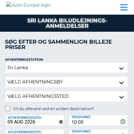
AUTO
BILUDLEJNING
AUTOCAMPER
BILUDLEJNING
PARTNER
SUPPORT
EUROPE
LEJE
AUTOCAMPER
SRI LANKA BILUDLEJNINGS-
LEJE
ANMELDELSER
PARTNER
SØG EFTER OG SAMMENLIGN BILLEJE
SUPPORT
ER
PRISER
MIN
KONTO
AFHENTNINGSSTATION:
Vil
ADMINISTRER
du
MIN
aflevere
BOOKING
ved
DANMARK
en
anden
destination?
Vil du aflevere ved en anden destination?
AFLEVERINGSSTATION:
TIDSPUNKT:
AFHENTNINGSDATO:
10:00
TIDSPUNKT:
AFLEVERINGSDATO: