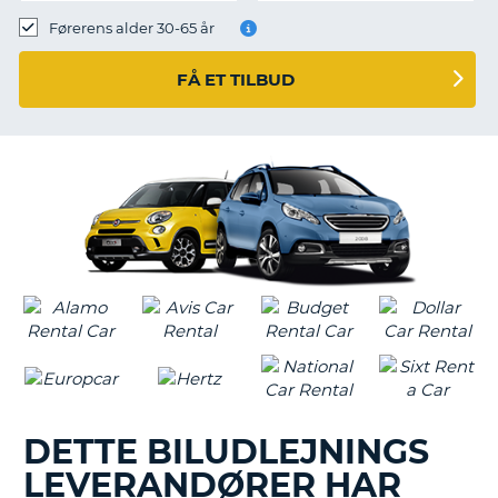
Førerens alder 30-65 år
FÅ ET TILBUD
DETTE BILUDLEJNINGS
LEVERANDØRER HAR
T