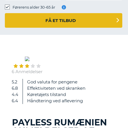
Førerens alder 30-65 år
FÅ ET TILBUD
September
28
6 Anmeldelser
5.2
God valuta for pengene
Min
6.8
Effektiviteten ved skranken
oplevelse
4.4
Køretøjets tilstand
var
6.4
Håndtering ved aflevering
helt
perfekt
PAYLESS RUMÆNIEN
T