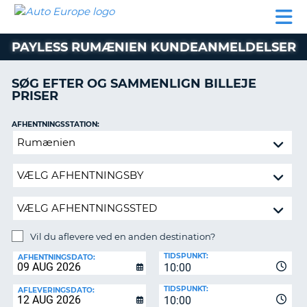
AUTO
BILUDLEJNING
AUTOCAMPER
BILUDLEJNING
PARTNER
SUPPORT
EUROPE
LEJE
AUTOCAMPER
PAYLESS RUMÆNIEN KUNDEANMELDELSER
LEJE
PARTNER
SØG EFTER OG SAMMENLIGN BILLEJE
PRISER
SUPPORT
ER
MIN
AFHENTNINGSSTATION:
KONTO
Vil
ADMINISTRER
du
MIN
aflevere
BOOKING
ved
en
DANMARK
anden
destination?
Vil du aflevere ved en anden destination?
AFLEVERINGSSTATION:
TIDSPUNKT:
AFHENTNINGSDATO:
10:00
TIDSPUNKT:
AFLEVERINGSDATO:
10:00