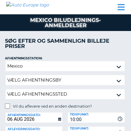
AUTO
BILUDLEJNING
AUTOCAMPER
BILUDLEJNING
PARTNER
SUPPORT
EUROPE
LEJE
AUTOCAMPER
MEXICO BILUDLEJNINGS-
LEJE
ANMELDELSER
PARTNER
SØG EFTER OG SAMMENLIGN BILLEJE
SUPPORT
ER
PRISER
MIN
KONTO
AFHENTNINGSSTATION:
Vil
ADMINISTRER
du
MIN
aflevere
BOOKING
ved
DANMARK
en
anden
destination?
Vil du aflevere ved en anden destination?
AFLEVERINGSSTATION:
TIDSPUNKT:
AFHENTNINGSDATO:
10:00
TIDSPUNKT:
AFLEVERINGSDATO: