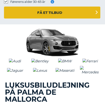
Førerens alder 30-65 år
FÅ ET TILBUD
LUKSUSBILUDLEJNING
PÅ PALMA DE
MALLORCA
T