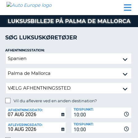
AUTO
BILUDLEJNING
AUTOCAMPER
BILUDLEJNING
PARTNER
SUPPORT
EUROPE
LEJE
AUTOCAMPER
LUKSUSBILLEJE PÅ PALMA DE MALLORCA
LEJE
PARTNER
SØG LUKSUSKØRETØJER
SUPPORT
ER
AFHENTNINGSSTATION:
MIN
Vil
KONTO
du
ADMINISTRER
aflevere
MIN
ved
BOOKING
en
anden
DANMARK
destination?
Vil du aflevere ved en anden destination?
AFLEVERINGSSTATION:
TIDSPUNKT:
AFHENTNINGSDATO:
10:00
TIDSPUNKT:
AFLEVERINGSDATO:
10:00