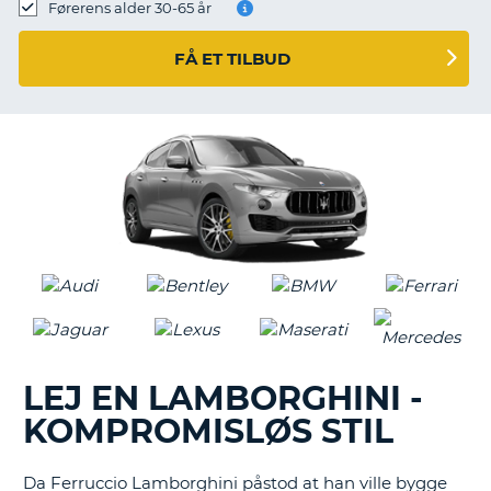
Førerens alder 30-65 år
FÅ ET TILBUD
LEJ EN LAMBORGHINI -
KOMPROMISLØS STIL
Da Ferruccio Lamborghini påstod at han ville bygge
T