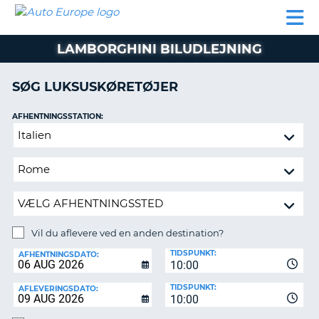
AUTO
BILUDLEJNING
AUTOCAMPER
BILUDLEJNING
PARTNER
SUPPORT
EUROPE
LEJE
AUTOCAMPER
LAMBORGHINI BILUDLEJNING
LEJE
PARTNER
SØG LUKSUSKØRETØJER
SUPPORT
ER
AFHENTNINGSSTATION:
MIN
Vil
KONTO
du
ADMINISTRER
aflevere
MIN
ved
BOOKING
en
anden
DANMARK
destination?
Vil du aflevere ved en anden destination?
AFLEVERINGSSTATION:
TIDSPUNKT:
AFHENTNINGSDATO:
10:00
TIDSPUNKT:
AFLEVERINGSDATO:
10:00