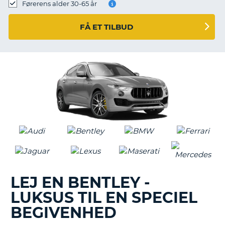
Førerens alder 30-65 år
FÅ ET TILBUD
LEJ EN BENTLEY -
LUKSUS TIL EN SPECIEL
BEGIVENHED
T