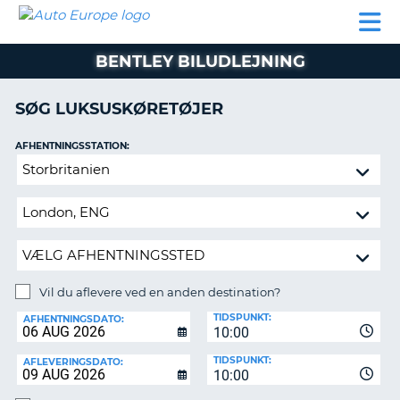
AUTO
BILUDLEJNING
AUTOCAMPER
BILUDLEJNING
PARTNER
SUPPORT
EUROPE
LEJE
AUTOCAMPER
BENTLEY BILUDLEJNING
LEJE
PARTNER
SØG LUKSUSKØRETØJER
SUPPORT
ER
AFHENTNINGSSTATION:
MIN
Vil
KONTO
du
ADMINISTRER
aflevere
MIN
ved
BOOKING
en
anden
DANMARK
destination?
Vil du aflevere ved en anden destination?
AFLEVERINGSSTATION:
TIDSPUNKT:
AFHENTNINGSDATO:
10:00
TIDSPUNKT:
AFLEVERINGSDATO:
10:00