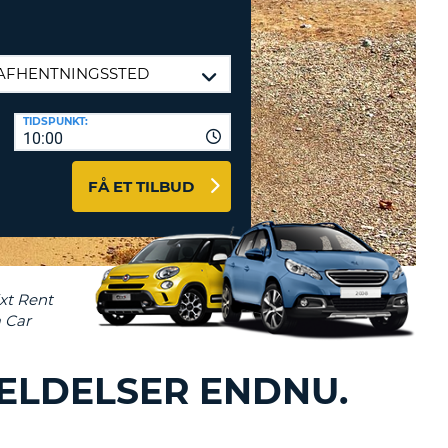
ERER
D
ST
AGENTER OG
ARBEJDSPARTNERE
OG IND HERE
K
TIDSPUNKT:
GSKODE
10:00
ST
FÅ ET TILBUD
K
ST
R
ST
ELDELSER ENDNU.
LTEGN