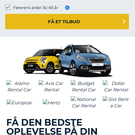
Førerens alder 30-65 år
FÅ ET TILBUD
FÅ DEN BEDSTE
OPLEVELSE PÅ DIN
T