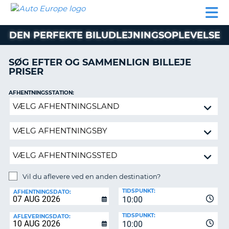
AUTO
BILUDLEJNING
AUTOCAMPER
BILUDLEJNING
PARTNER
SUPPORT
EUROPE
LEJE
AUTOCAMPER
DEN PERFEKTE BILUDLEJNINGSOPLEVELSE
LEJE
PARTNER
SØG EFTER OG SAMMENLIGN BILLEJE
PRISER
SUPPORT
ER
MIN
AFHENTNINGSSTATION:
KONTO
Vil
ADMINISTRER
du
MIN
aflevere
BOOKING
ved
en
DANMARK
anden
destination?
Vil du aflevere ved en anden destination?
AFLEVERINGSSTATION:
TIDSPUNKT:
AFHENTNINGSDATO:
10:00
TIDSPUNKT:
AFLEVERINGSDATO:
10:00