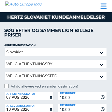
AUTO
BILUDLEJNING
AUTOCAMPER
BILUDLEJNING
PARTNER
SUPPORT
EUROPE
LEJE
AUTOCAMPER
HERTZ SLOVAKIET KUNDEANMELDELSER
LEJE
PARTNER
SØG EFTER OG SAMMENLIGN BILLEJE
PRISER
SUPPORT
ER
MIN
AFHENTNINGSSTATION:
KONTO
Vil
ADMINISTRER
du
MIN
aflevere
BOOKING
ved
en
DANMARK
anden
destination?
Vil du aflevere ved en anden destination?
AFLEVERINGSSTATION:
TIDSPUNKT:
AFHENTNINGSDATO:
10:00
TIDSPUNKT:
AFLEVERINGSDATO:
10:00