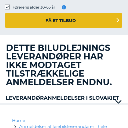
Førerens alder 30-65 år
FÅ ET TILBUD
DETTE BILUDLEJNINGS
LEVERANDØRER HAR
IKKE MODTAGET
TILSTRÆKKELIGE
ANMELDELSER ENDNU.
LEVERANDØRANMELDELSER I SLOVAKIET
Alamo
Buchbinder
Budget
Home
Firefly
Anmeldelser af lejebilsleverandører i hele
T