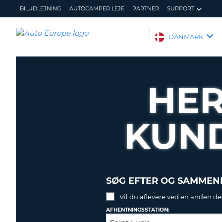
BILUDLEJNING
AUTOCAMPER LEJE
PARTNER
SUPPORT
AUTO
DANMARK
EUROPE
BILUDLEJNING
AUTOCAMPER
HER
LEJE
PARTNER
KUN
SUPPORT
MIN
ADMINISTRER
KONTO
MIN
BOOKING
DANMARK
SØG EFTER OG SAMMENL
Vil du aflevere ved en anden de
AFHENTNINGSSTATION: