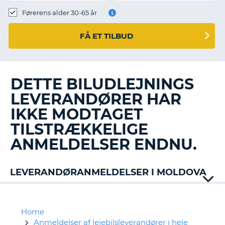
Førerens alder 30-65 år
FÅ ET TILBUD
DETTE BILUDLEJNINGS
LEVERANDØRER HAR
IKKE MODTAGET
TILSTRÆKKELIGE
ANMELDELSER ENDNU.
LEVERANDØRANMELDELSER I MOLDOVA
Home
Anmeldelser af lejebilsleverandører i hele
T