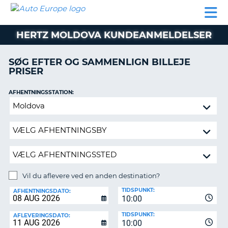
AUTO
BILUDLEJNING
AUTOCAMPER
BILUDLEJNING
PARTNER
SUPPORT
EUROPE
LEJE
AUTOCAMPER
HERTZ MOLDOVA KUNDEANMELDELSER
LEJE
PARTNER
SØG EFTER OG SAMMENLIGN BILLEJE
PRISER
SUPPORT
ER
MIN
AFHENTNINGSSTATION:
KONTO
Vil
ADMINISTRER
du
MIN
aflevere
BOOKING
ved
en
DANMARK
anden
destination?
Vil du aflevere ved en anden destination?
AFLEVERINGSSTATION:
TIDSPUNKT:
AFHENTNINGSDATO:
10:00
TIDSPUNKT:
AFLEVERINGSDATO:
10:00