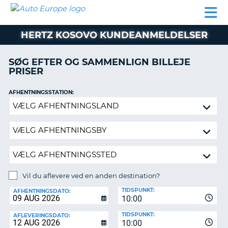
AUTO
BILUDLEJNING
AUTOCAMPER
BILUDLEJNING
PARTNER
SUPPORT
EUROPE
LEJE
AUTOCAMPER
HERTZ KOSOVO KUNDEANMELDELSER
LEJE
PARTNER
SØG EFTER OG SAMMENLIGN BILLEJE
PRISER
SUPPORT
ER
MIN
AFHENTNINGSSTATION:
KONTO
Vil
ADMINISTRER
du
MIN
aflevere
BOOKING
ved
en
DANMARK
anden
destination?
Vil du aflevere ved en anden destination?
AFLEVERINGSSTATION:
TIDSPUNKT:
AFHENTNINGSDATO:
10:00
TIDSPUNKT:
AFLEVERINGSDATO:
10:00