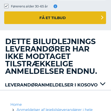
Førerens alder 30-65 år
FÅ ET TILBUD
DETTE BILUDLEJNINGS
LEVERANDØRER HAR
IKKE MODTAGET
TILSTRÆKKELIGE
ANMELDELSER ENDNU.
LEVERANDØRANMELDELSER I KOSOVO
Home
Anmeldelser af lejebilsleverandører i hele
T