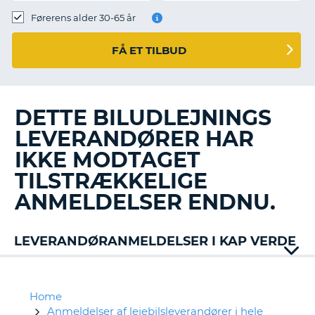
Førerens alder 30-65 år
FÅ ET TILBUD
DETTE BILUDLEJNINGS
LEVERANDØRER HAR
IKKE MODTAGET
TILSTRÆKKELIGE
ANMELDELSER ENDNU.
LEVERANDØRANMELDELSER I KAP VERDE
Home
Anmeldelser af lejebilsleverandører i hele
T