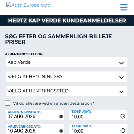
AUTO
BILUDLEJNING
AUTOCAMPER
BILUDLEJNING
PARTNER
SUPPORT
EUROPE
LEJE
AUTOCAMPER
HERTZ KAP VERDE KUNDEANMELDELSER
LEJE
PARTNER
SØG EFTER OG SAMMENLIGN BILLEJE
PRISER
SUPPORT
ER
MIN
AFHENTNINGSSTATION:
KONTO
Vil
ADMINISTRER
du
MIN
aflevere
BOOKING
ved
en
DANMARK
anden
destination?
Vil du aflevere ved en anden destination?
AFLEVERINGSSTATION:
TIDSPUNKT:
AFHENTNINGSDATO:
10:00
TIDSPUNKT:
AFLEVERINGSDATO:
10:00