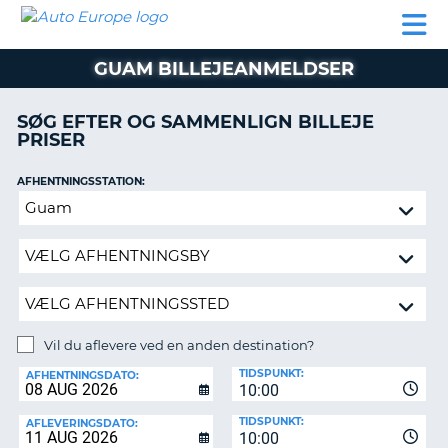
AUTO
BILUDLEJNING
AUTOCAMPER
BILUDLEJNING
PARTNER
SUPPORT
EUROPE
LEJE
AUTOCAMPER
GUAM BILLEJEANMELDSER
LEJE
PARTNER
SØG EFTER OG SAMMENLIGN BILLEJE
PRISER
SUPPORT
ER
MIN
AFHENTNINGSSTATION:
KONTO
Vil
ADMINISTRER
du
MIN
aflevere
BOOKING
ved
en
DANMARK
anden
destination?
Vil du aflevere ved en anden destination?
AFLEVERINGSSTATION:
TIDSPUNKT:
AFHENTNINGSDATO:
10:00
TIDSPUNKT:
AFLEVERINGSDATO:
10:00