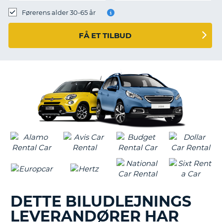
Førerens alder 30-65 år
FÅ ET TILBUD
DETTE BILUDLEJNINGS
LEVERANDØRER HAR
T