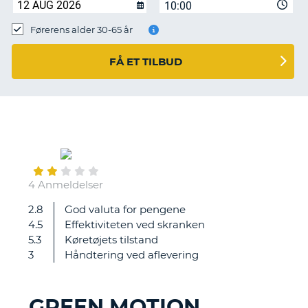
10:00
Førerens alder 30-65 år
FÅ ET TILBUD
November
25
4 Anmeldelser
2.8
God valuta for pengene
ledning
4.5
Effektiviteten ved skranken
på
5.3
Køretøjets tilstand
udleveret
3
Håndtering ved aflevering
GPS
var
ikke
GREEN MOTION
lang
T