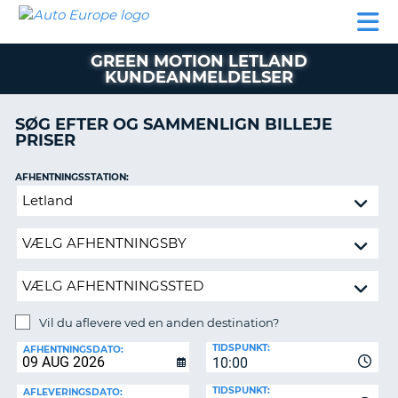
AUTO
BILUDLEJNING
AUTOCAMPER
BILUDLEJNING
PARTNER
SUPPORT
EUROPE
LEJE
AUTOCAMPER
GREEN MOTION LETLAND
LEJE
KUNDEANMELDELSER
PARTNER
SØG EFTER OG SAMMENLIGN BILLEJE
SUPPORT
ER
PRISER
MIN
KONTO
AFHENTNINGSSTATION:
Vil
ADMINISTRER
du
MIN
aflevere
BOOKING
ved
DANMARK
en
anden
destination?
Vil du aflevere ved en anden destination?
AFLEVERINGSSTATION:
TIDSPUNKT:
AFHENTNINGSDATO:
10:00
TIDSPUNKT:
AFLEVERINGSDATO: