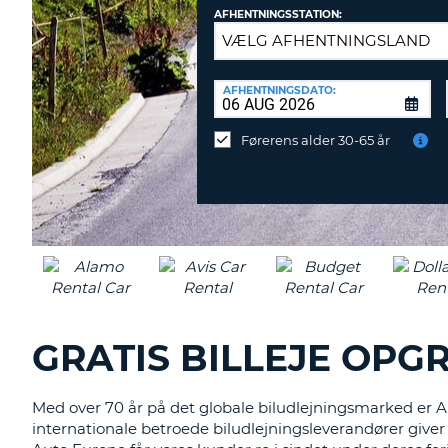
AFHENTNINGSSTATION:
AFLEVERINGSSTATION:
AFHENTNINGSDATO:
Vil
du
Førerens alder 30-65 år
aflevere
ved
en
anden
destination?
GRATIS BILLEJE OP
Med over 70 år på det globale biludlejningsmarked er Au
internationale betroede biludlejningsleverandører giver