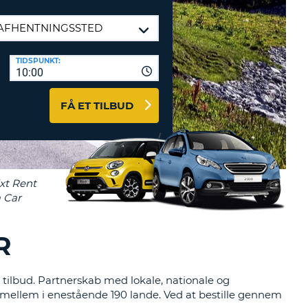
ERER
D
ST
AGENTER OG
ARBEJDSPARTNERE
TIDSPUNKT:
OG IND HERE
10:00
K
GSKODE
FÅ ET TILBUD
ST
K
ST
R
ST
R
LTEGN
 tilbud. Partnerskab med lokale, nationale og
e imellem i enestående 190 lande. Ved at bestille gennem