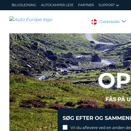
BILUDLEJNING
AUTOCAMPER LEJE
PARTNER
SUPPORT
AUTO
DANMARK
EUROPE
BILUDLEJNING
AUTOCAMPER
LEJE
PARTNER
OP
SUPPORT
MIN
ADMINISTRER
KONTO
MIN
BOOKING
FÅS PÅ 
DANMARK
SØG EFTER OG SAMMENL
Vil du aflevere ved en anden de