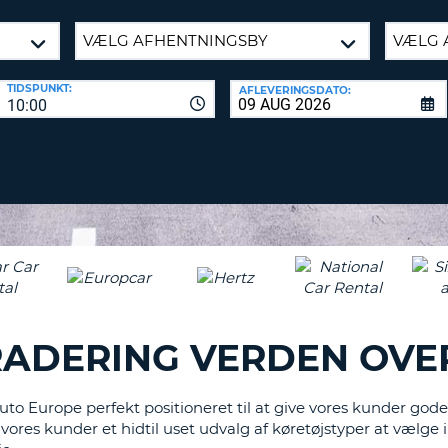
KARAKT
PASSWOR
MIND
ET
SAM
STORT
TIDSPUNKT:
L
AFLEVERINGSDATO:
10:00
ENGELS
NULSTIL
ADGAN
TEGN
MIND
ET
CANCEL
LILLE
ENGELS
TEGN
MIND
ET
NUMME
MIND
GRADERING VERDEN OVE
ET
SPECIA
to Europe perfekt positioneret til at give vores kunder gode
 vores kunder et hidtil uset udvalg af køretøjstyper at vælg