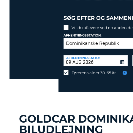
SØG EFTER OG SAMMENL
Vil du aflevere ved en anden de
AFHENTNINGSSTATION:
AFLEVERINGSSTATION:
AFHENTNINGSDATO:
Vil
du
Førerens alder 30-65 år
aflevere
ved
en
anden
destination?
GOLDCAR DOMINIK
BILUDLEJNING