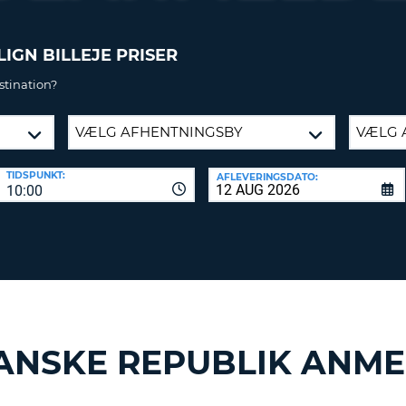
KARAKT
PASSWOR
MIND
IGN BILLEJE PRISER
ET
SAM
STORT
L
stination?
ENGELS
NULSTIL
ADGAN
TEGN
MIND
ET
CANCEL
TIDSPUNKT:
AFLEVERINGSDATO:
LILLE
10:00
ENGELS
TEGN
MIND
ET
NUMME
MIND
ET
SPECIA
ANSKE REPUBLIK ANME