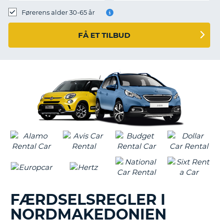
Førerens alder 30-65 år
FÅ ET TILBUD
FÆRDSELSREGLER I
NORDMAKEDONIEN
T