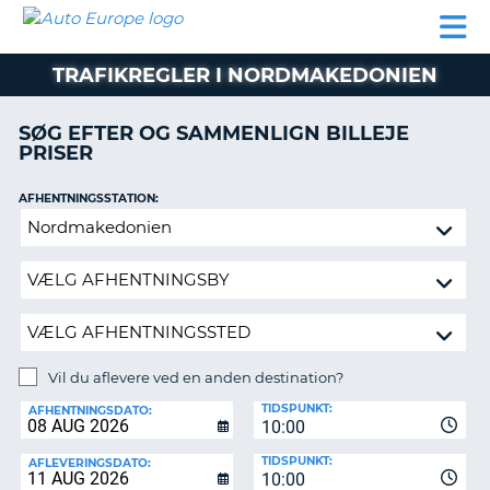
AUTO
BILUDLEJNING
AUTOCAMPER
BILUDLEJNING
PARTNER
SUPPORT
EUROPE
LEJE
AUTOCAMPER
TRAFIKREGLER I NORDMAKEDONIEN
LEJE
PARTNER
SØG EFTER OG SAMMENLIGN BILLEJE
PRISER
SUPPORT
ER
MIN
AFHENTNINGSSTATION:
KONTO
Vil
ADMINISTRER
du
MIN
aflevere
BOOKING
ved
en
DANMARK
anden
destination?
Vil du aflevere ved en anden destination?
AFLEVERINGSSTATION:
TIDSPUNKT:
AFHENTNINGSDATO:
10:00
TIDSPUNKT:
AFLEVERINGSDATO:
10:00