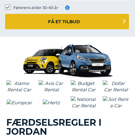
Førerens alder 30-65 år
FÅ ET TILBUD
FÆRDSELSREGLER I
JORDAN
T