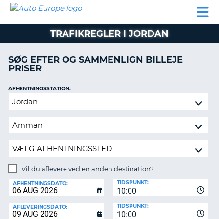
AUTO
BILUDLEJNING
AUTOCAMPER
BILUDLEJNING
PARTNER
SUPPORT
EUROPE
LEJE
AUTOCAMPER
TRAFIKREGLER I JORDAN
LEJE
PARTNER
SØG EFTER OG SAMMENLIGN BILLEJE
PRISER
SUPPORT
ER
MIN
AFHENTNINGSSTATION:
KONTO
Vil
ADMINISTRER
du
MIN
aflevere
BOOKING
ved
en
DANMARK
anden
destination?
Vil du aflevere ved en anden destination?
AFLEVERINGSSTATION:
TIDSPUNKT:
AFHENTNINGSDATO:
10:00
TIDSPUNKT:
AFLEVERINGSDATO:
10:00