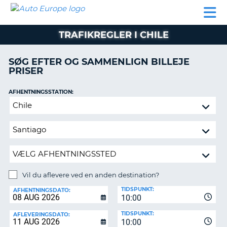
AUTO
BILUDLEJNING
AUTOCAMPER
BILUDLEJNING
PARTNER
SUPPORT
EUROPE
LEJE
AUTOCAMPER
TRAFIKREGLER I CHILE
LEJE
PARTNER
SØG EFTER OG SAMMENLIGN BILLEJE
PRISER
SUPPORT
ER
MIN
AFHENTNINGSSTATION:
KONTO
Vil
ADMINISTRER
du
MIN
aflevere
BOOKING
ved
en
DANMARK
anden
destination?
Vil du aflevere ved en anden destination?
AFLEVERINGSSTATION:
TIDSPUNKT:
AFHENTNINGSDATO:
10:00
TIDSPUNKT:
AFLEVERINGSDATO:
10:00