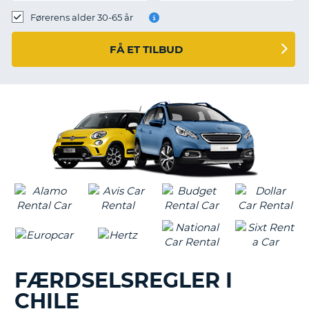
Førerens alder 30-65 år
FÅ ET TILBUD
FÆRDSELSREGLER I
CHILE
T