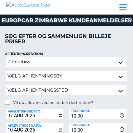
AUTO
BILUDLEJNING
AUTOCAMPER
BILUDLEJNING
PARTNER
SUPPORT
EUROPE
LEJE
AUTOCAMPER
EUROPCAR ZIMBABWE KUNDEANMELDELSER
LEJE
PARTNER
SØG EFTER OG SAMMENLIGN BILLEJE
PRISER
SUPPORT
ER
MIN
AFHENTNINGSSTATION:
KONTO
Vil
ADMINISTRER
du
MIN
aflevere
BOOKING
ved
en
DANMARK
anden
destination?
Vil du aflevere ved en anden destination?
AFLEVERINGSSTATION:
TIDSPUNKT:
AFHENTNINGSDATO:
10:00
TIDSPUNKT:
AFLEVERINGSDATO:
10:00