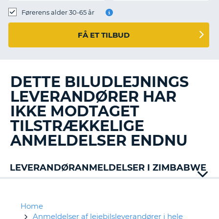
Førerens alder 30-65 år
FÅ ET TILBUD
DETTE BILUDLEJNINGS
LEVERANDØRER HAR
IKKE MODTAGET
TILSTRÆKKELIGE
ANMELDELSER ENDNU
LEVERANDØRANMELDELSER I ZIMBABWE
Home
Anmeldelser af lejebilsleverandører i hele
T