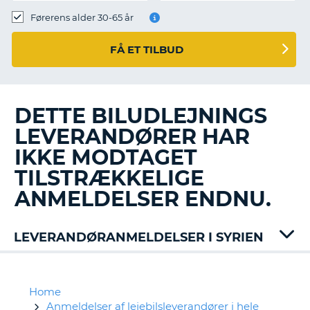
Førerens alder 30-65 år
FÅ ET TILBUD
DETTE BILUDLEJNINGS
LEVERANDØRER HAR
IKKE MODTAGET
TILSTRÆKKELIGE
ANMELDELSER ENDNU.
LEVERANDØRANMELDELSER I SYRIEN
Home
Anmeldelser af lejebilsleverandører i hele
T