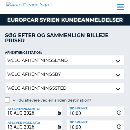
AUTO
BILUDLEJNING
AUTOCAMPER
BILUDLEJNING
PARTNER
SUPPORT
EUROPE
LEJE
AUTOCAMPER
EUROPCAR SYRIEN KUNDEANMELDELSER
LEJE
PARTNER
SØG EFTER OG SAMMENLIGN BILLEJE
PRISER
SUPPORT
ER
MIN
AFHENTNINGSSTATION:
KONTO
Vil
ADMINISTRER
du
MIN
aflevere
BOOKING
ved
en
DANMARK
anden
destination?
Vil du aflevere ved en anden destination?
AFLEVERINGSSTATION:
TIDSPUNKT:
AFHENTNINGSDATO:
10:00
TIDSPUNKT:
AFLEVERINGSDATO:
10:00