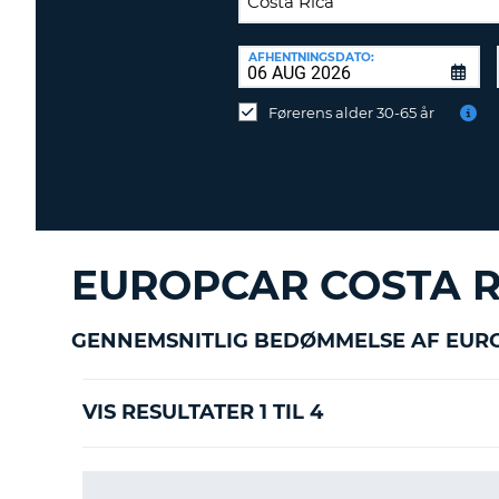
AFLEVERINGSSTATION:
AFHENTNINGSDATO:
Vil
du
Førerens alder 30-65 år
aflevere
ved
en
anden
destination?
EUROPCAR COSTA R
GENNEMSNITLIG BEDØMMELSE AF EUR
VIS RESULTATER 1 TIL 4