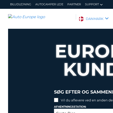
BILUDLEJNING
AUTOCAMPER LEJE
PARTNER
SUPPORT
AUTO
DANMARK
EUROPE
BILUDLEJNING
AUTOCAMPER
EURO
LEJE
PARTNER
KUN
SUPPORT
MIN
ADMINISTRER
KONTO
MIN
BOOKING
DANMARK
SØG EFTER OG SAMMENL
Vil du aflevere ved en anden de
AFHENTNINGSSTATION: