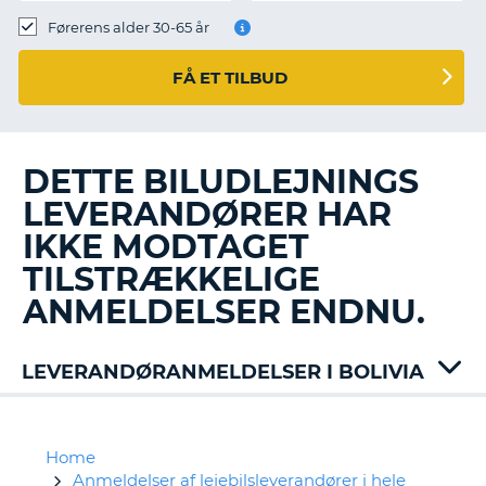
Førerens alder 30-65 år
FÅ ET TILBUD
DETTE BILUDLEJNINGS
LEVERANDØRER HAR
IKKE MODTAGET
TILSTRÆKKELIGE
ANMELDELSER ENDNU.
LEVERANDØRANMELDELSER I BOLIVIA
Home
Anmeldelser af lejebilsleverandører i hele
T