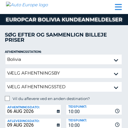
AUTO
BILUDLEJNING
AUTOCAMPER
BILUDLEJNING
PARTNER
SUPPORT
EUROPE
LEJE
AUTOCAMPER
EUROPCAR BOLIVIA KUNDEANMELDELSER
LEJE
PARTNER
SØG EFTER OG SAMMENLIGN BILLEJE
PRISER
SUPPORT
ER
MIN
AFHENTNINGSSTATION:
KONTO
Vil
ADMINISTRER
du
MIN
aflevere
BOOKING
ved
en
DANMARK
anden
destination?
Vil du aflevere ved en anden destination?
AFLEVERINGSSTATION:
TIDSPUNKT:
AFHENTNINGSDATO:
10:00
TIDSPUNKT:
AFLEVERINGSDATO:
10:00